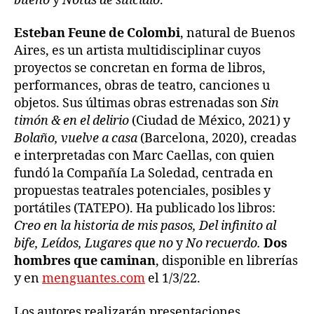
bueno
y
Notas de suicidio
.
Esteban Feune de Colombi
, natural de Buenos
Aires, es un artista multidisciplinar cuyos
proyectos se concretan en forma de libros,
performances, obras de teatro, canciones u
objetos. Sus últimas obras estrenadas son
Sin
timón & en el delirio
(Ciudad de México, 2021) y
Bolaño, vuelve a casa
(Barcelona, 2020), creadas
e interpretadas con Marc Caellas, con quien
fundó la Compañía La Soledad, centrada en
propuestas teatrales potenciales, posibles y
portátiles (TATEPO). Ha publicado los libros:
Creo en la historia de mis pasos, Del infinito al
bife, Leídos, Lugares que no
y
No recuerdo.
Dos
hombres que caminan
, disponible en librerías
y en
menguantes.com
el 1/3/22.
Los autores realizarán presentaciones