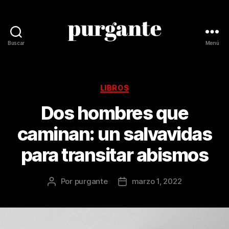
Buscar
Menú
Revista
Purgante
Categorías
LIBROS
Dos hombres que
caminan: un salvavidas
para transitar abismos
Por
purgante
marzo 1, 2022
Autor
Fecha
de
de
la
la
publicación
publicación