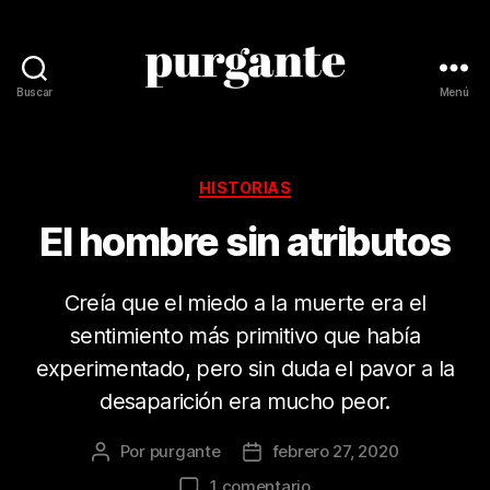
Buscar
Menú
Revista
Purgante
Categorías
HISTORIAS
El hombre sin atributos
Creía que el miedo a la muerte era el
sentimiento más primitivo que había
experimentado, pero sin duda el pavor a la
desaparición era mucho peor.
Por
purgante
febrero 27, 2020
Autor
Fecha
de
de
en
1 comentario