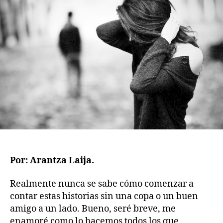
publicación
publicación
Por: Arantza Laija.
Realmente nunca se sabe cómo comenzar a
contar estas historias sin una copa o un buen
amigo a un lado. Bueno, seré breve, me
enamoré como lo hacemos todos los que