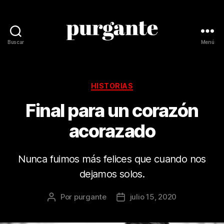
Buscar
Menú
Revista
Purgante
Categorías
HISTORIAS
Final para un corazón
acorazado
Nunca fuimos más felices que cuando nos
dejamos solos.
Por
purgante
julio 15, 2020
Autor
Fecha
de
de
la
la