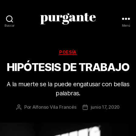
Buscar
Menú
Revista
Purgante
Categorías
POESÍA
HIPÓTESIS DE TRABAJO
A la muerte se la puede engatusar con bellas
palabras.
Por
Alfonso Vila Francés
junio 17, 2020
Autor
Fecha
de
de
la
la
publicación
publicación