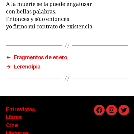
A la muerte se la puede engatusar
con bellas palabras.
Entonces y sólo entonces
yo firmo mi contrato de existencia.
←
Fragmentos de enero
→
Lerendipia
Entrevistas
Facebook
Instagra
Twit
Libros
Cine
Historias