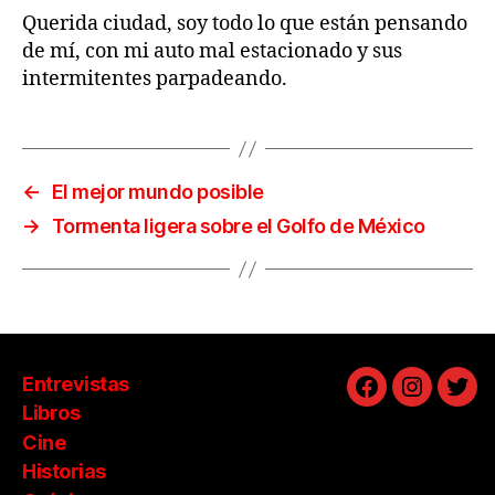
Querida ciudad, soy todo lo que están pensando
de mí, con mi auto mal estacionado y sus
intermitentes parpadeando.
←
El mejor mundo posible
→
Tormenta ligera sobre el Golfo de México
Entrevistas
Facebook
Instagra
Twit
Libros
Cine
Historias