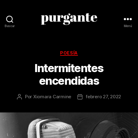
Buscar
Menú
Revista
Purgante
Categorías
POESÍA
Intermitentes
encendidas
Por
Xiomara Carmine
febrero 27, 2022
Autor
Fecha
de
de
la
la
publicación
publicación