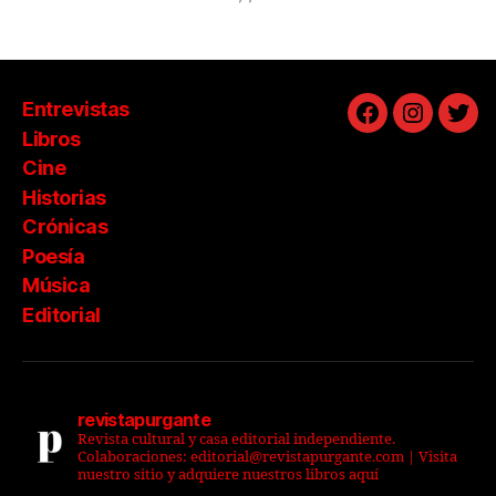
Entrevistas
Facebook
Instagra
Twit
Libros
Cine
Historias
Crónicas
Poesía
Música
Editorial
revistapurgante
Revista cultural y casa editorial independiente.
Colaboraciones: editorial@revistapurgante.com | Visita
nuestro sitio y adquiere nuestros libros aquí