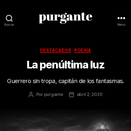
Buscar
Menú
Revista
Purgante
Categorías
DESTACADOS
POESÍA
La penúltima luz
Guerrero sin tropa, capitán de los fantasmas.
Por
purgante
abril 2, 2020
Autor
Fecha
de
de
la
la
publicación
publicación