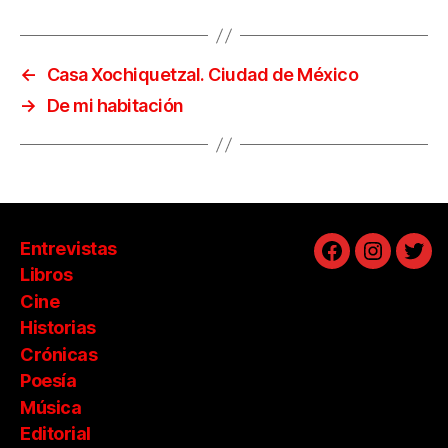
←
Casa Xochiquetzal. Ciudad de México
→
De mi habitación
Entrevistas
Facebook
Instagra
Twit
Libros
Cine
Historias
Crónicas
Poesía
Música
Editorial