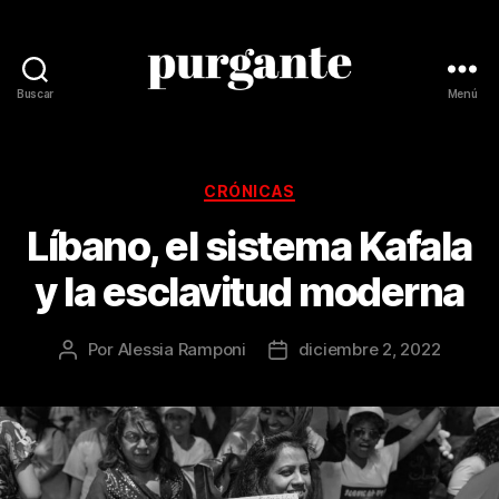
Buscar
Menú
Revista
Purgante
Categorías
CRÓNICAS
Líbano, el sistema Kafala
y la esclavitud moderna
Por
Alessia Ramponi
diciembre 2, 2022
Autor
Fecha
de
de
la
la
publicación
publicación