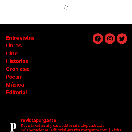
Entrevistas
Facebook
Instagra
Twit
Libros
Cine
Historias
Crónicas
Poesía
Música
Editorial
revistapurgante
Revista cultural y casa editorial independiente.
Colaboraciones: editorial@revistapurgante.com | Visita