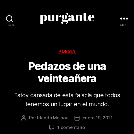
Buscar
Menú
Revista
Purgante
Categorías
POESÍA
Pedazos de una
veinteañera
Estoy cansada de esta falacia que todos
tenemos un lugar en el mundo.
Por
Irlanda Mainou
enero 19, 2021
Autor
Fecha
de
de
en
1 comentario
la
la
Pedazos