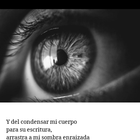
publicación
publicación
de
una
veinteañera
Y del condensar mi cuerpo
para su escritura,
arrastra a mi sombra enraizada