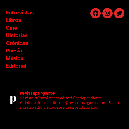
Entrevistas
Facebook
Instagra
Twit
Libros
Cine
Historias
Crónicas
Poesía
Música
Editorial
revistapurgante
Revista cultural y casa editorial independiente.
Colaboraciones: editorial@revistapurgante.com | Visita
nuestro sitio y adquiere nuestros libros aquí