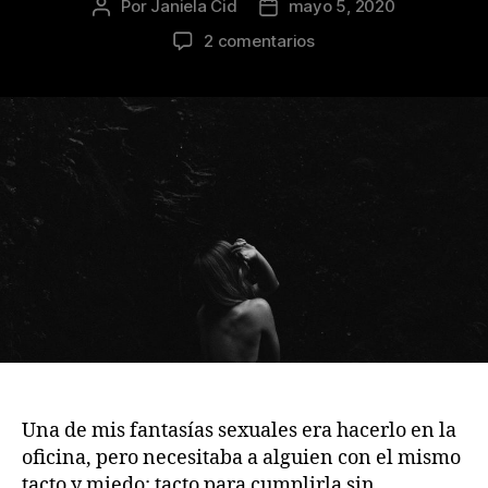
Por
Janiela Cid
mayo 5, 2020
Autor
Fecha
de
de
en
2 comentarios
la
la
El
publicación
publicación
final
de
una
media
naranja
Una de mis fantasías sexuales era hacerlo en la
oficina, pero necesitaba a alguien con el mismo
tacto y miedo: tacto para cumplirla sin