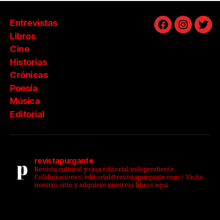
Entrevistas
Facebook
Instagra
Twit
Libros
Cine
Historias
Crónicas
Poesía
Música
Editorial
revistapurgante
Revista cultural y casa editorial independiente.
Colaboraciones: editorial@revistapurgante.com | Visita
nuestro sitio y adquiere nuestros libros aquí