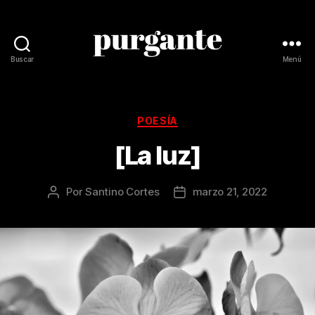
Buscar
Menú
Revista
Purgante
Categorías
POESÍA
[La luz]
Por
Santino Cortes
marzo 21, 2022
Autor
Fecha
de
de
la
la
publicación
publicación