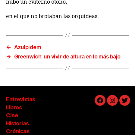
hubo un eviterno otoño,
en el que no brotaban las orquídeas.
←
Azulpidem
→
Greenwich: un vivir de altura en lo más bajo
Entrevistas
Facebook
Instagra
Twit
Libros
Cine
Historias
Crónicas