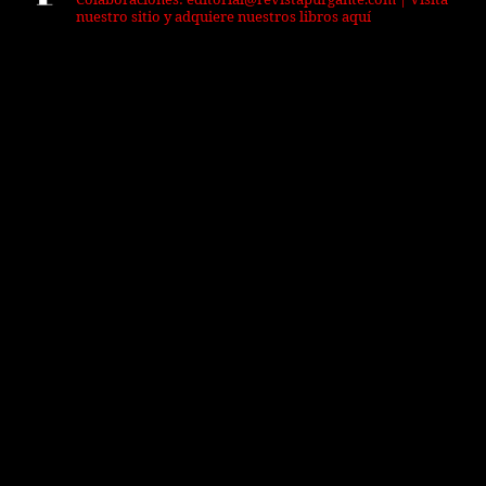
Colaboraciones: editorial@revistapurgante.com | Visita
nuestro sitio y adquiere nuestros libros aquí