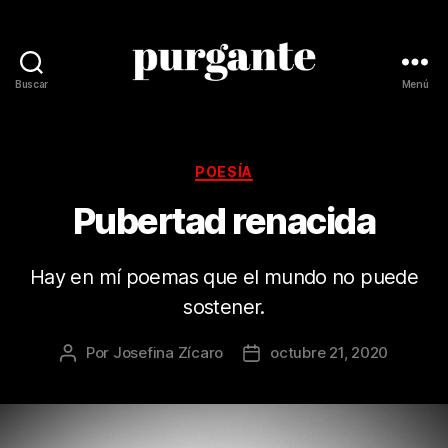
Buscar
Menú
Revista
Purgante
Categorías
POESÍA
Pubertad renacida
Hay en mí poemas que el mundo no puede
sostener.
Por
Josefina Zícaro
octubre 21, 2020
Autor
Fecha
de
de
la
la
publicación
publicación