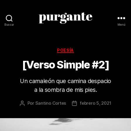
Buscar
Menú
Revista
Purgante
Categorías
POESÍA
[Verso Simple #2]
Un camaleón que camina despacio
a la sombra de mis pies.
Por
Santino Cortes
febrero 5, 2021
Autor
Fecha
de
de
la
la
publicación
publicación