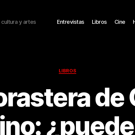
 cultura y artes
Entrevistas
Libros
Cine
Categorías
LIBROS
orastera de
ino: ¿puede