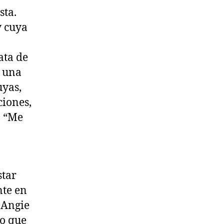
sta.
y cuya
ata de
n una
uyas,
ciones,
. “Me
n
star
nte en
 Angie
no que