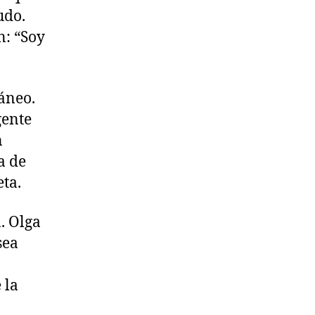
udo.
n: “Soy
áneo.
 gente
n
a de
eta.
. Olga
sea
 la