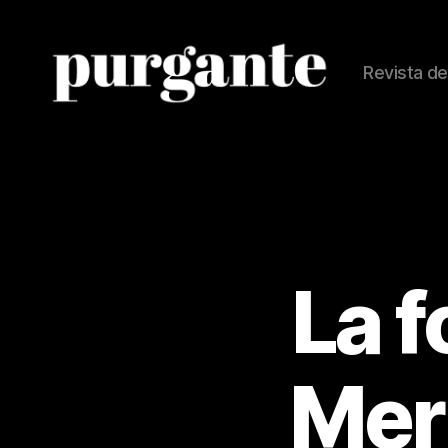
Revista de
Revista
Purgante
La f
Mer