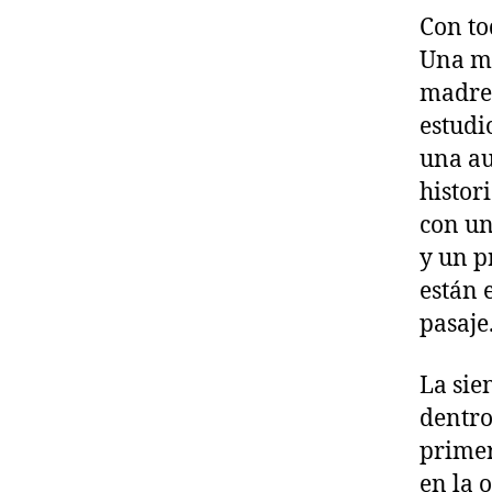
Con to
Una mu
madre 
estudi
una au
histor
con un
y un p
están 
pasaje
La sie
dentro
primer
en la 