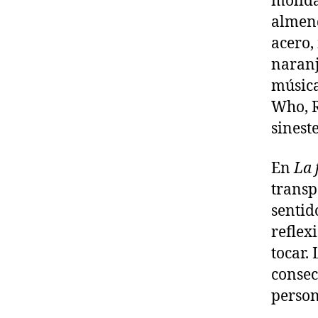
molida
almend
acero,
naranj
música
Who, R
sineste
En
La 
transp
sentid
reflex
tocar.
consec
person