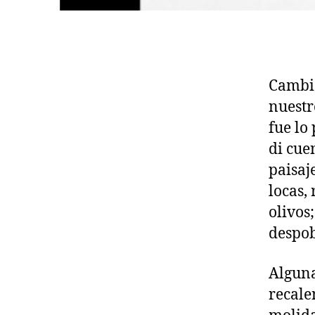
Cambia
nuestr
fue lo
di cue
paisaj
locas,
olivos
despob
Alguna
recale