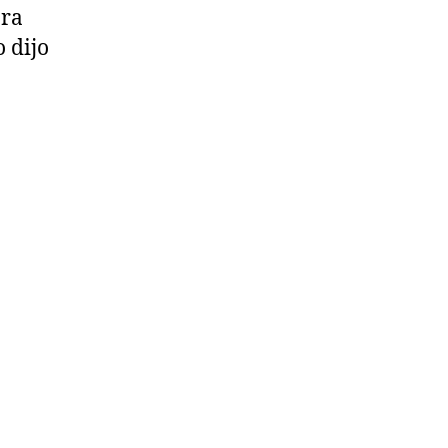
ora
o dijo