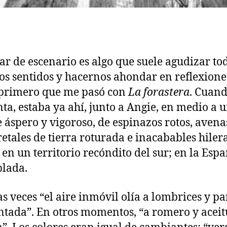
r de escenario es algo que suele agudizar to
os sentidos y hacernos ahondar en reflexione
 primero que me pasó con
La forastera
. Cuan
nta, estaba ya ahí, junto a Angie, en medio a 
e áspero y vigoroso, de espinazos rotos, avena
 retales de tierra roturada e inacabables hiler
; en un territorio recóndito del sur; en la Esp
lada.
s veces “el aire inmóvil olía a lombrices y p
ntada”. En otros momentos, “a romero y acei