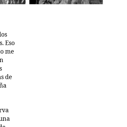
dos
s. Eso
do me
un
s
as de
aña
arva
tuna