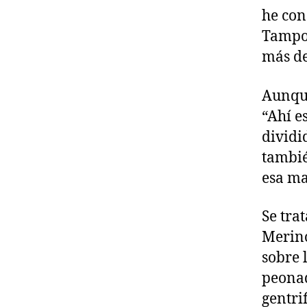
he con
Tampoc
más de
Aunq
“Ahí es
dividi
tambié
esa ma
Se tra
Merino
sobre 
peonad
gentri