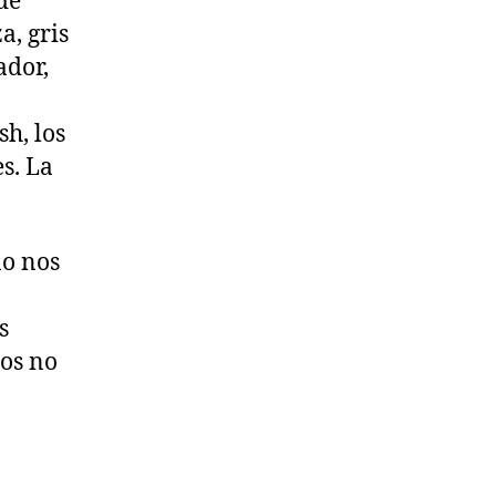
de
a, gris
ador,
h, los
es. La
no nos
s
os no