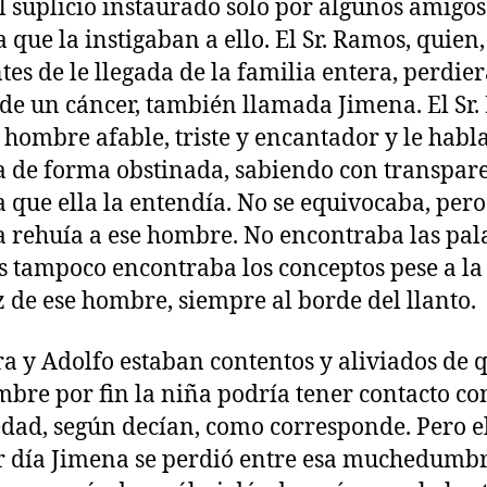
l suplicio instaurado solo por algunos amigos
a que la instigaban a ello. El Sr. Ramos, quien
tes de le llegada de la familia entera, perdier
de un cáncer, también llamada Jimena. El Sr
 hombre afable, triste y encantador y le habl
 de forma obstinada, sabiendo con transpar
a que ella la entendía. No se equivocaba, pero
 rehuía a ese hombre. No encontraba las pal
s tampoco encontraba los conceptos pese a la
z de ese hombre, siempre al borde del llanto.
a y Adolfo estaban contentos y aliviados de 
mbre por fin la niña podría tener contacto co
edad, según decían, como corresponde. Pero e
 día Jimena se perdió entre esa muchedumbr