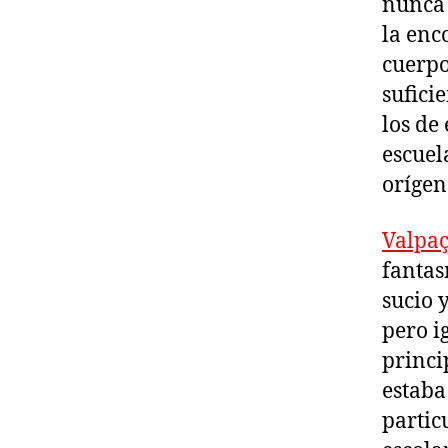
nunca 
la enc
cuerpo
sufici
los de
escuel
orígen
Valpaç
fantas
sucio 
pero i
princi
estaba
partic