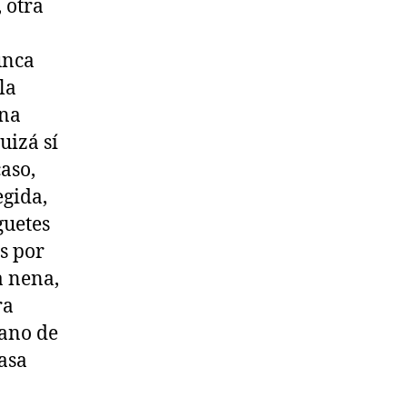
 otra
unca
la
una
uizá sí
caso,
egida,
guetes
s por
a nena,
ra
zano de
casa