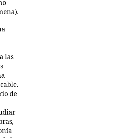
 no
 nena).
na
a las
s
na
cable.
rio de
udiar
bras,
onía