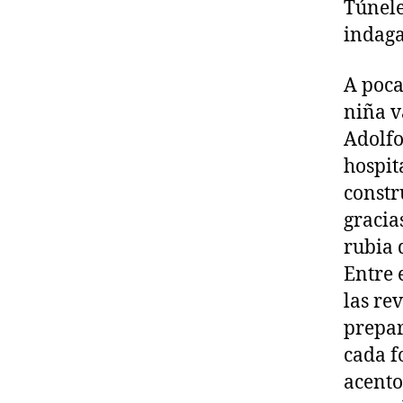
Túnele
indaga
A poca
niña v
Adolfo
hospit
constr
gracia
rubia 
Entre 
las re
prepar
cada f
acento