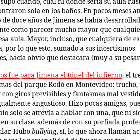
supo cuándo, cuál ni dónde sería su aula has
ontraron sola en los baños. En pocos meses an
 de doce años de Jimena se había desarrollad
ente como parecer mucho mayor que cualquie
 esa aula. Mayor, incluso, que cualquiera de e
a, por lo que esto, sumado a sus incertísimos
es, hacía obvio que destacara (muy a su pesar
os fue para Jimena el túnel del infierno
, el t
mas del parque Rodó en Montevideo: trucho, v
y con giros previsibles y fantasmas mal vestid
gualmente angustioso. Hizo pocas amigas, pue
pio solo se atrevía a hablar con una, que ni s
 en su clase, además de con su porfiada profe
ular. Hubo
bullying
, sí, lo que ahora llaman a