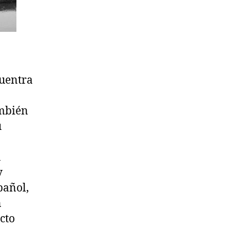
cuentra
mbién
u
a
y
pañol,
n
cto