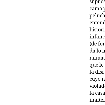
supues
cama p
peluch
entend
histor
infanc
(de fo
da lo 
mimada
que le
la dis
cuyo n
violad
la casa
inalte