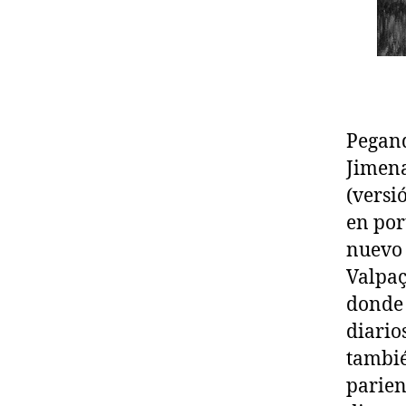
Pegand
Jimena
(versi
en por
nuevo 
Valpaç
donde 
diario
tambié
parien