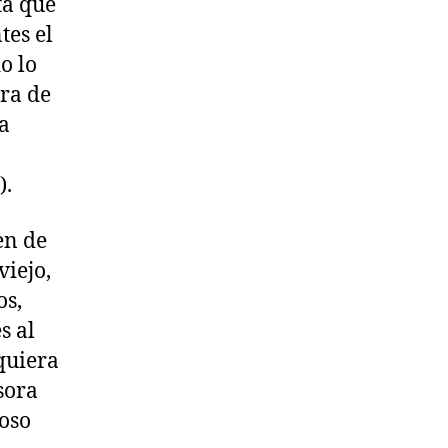
ta que
tes el
o lo
ra de
sa
).
ren de
iejo,
os,
s al
iquiera
sora
coso