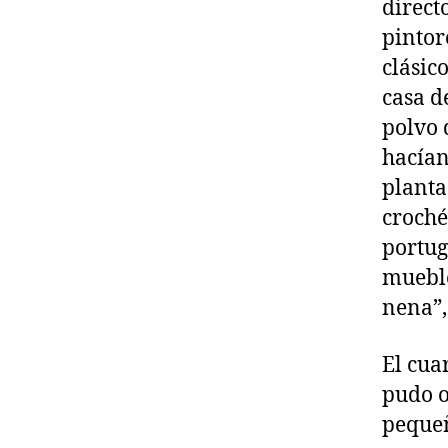
direct
pintor
clásic
casa d
polvo 
hacían
planta
croché
portug
mueble
nena”,
El cua
pudo o
pequeñ