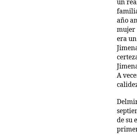
un rea
famili
año an
mujer 
era un
Jimena
certez
Jimena
A vece
calide
Delmir
septie
de su 
primer