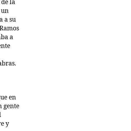
 de la
, un
a a su
. Ramos
aba a
ente
abras.
que en
n gente
l
e y