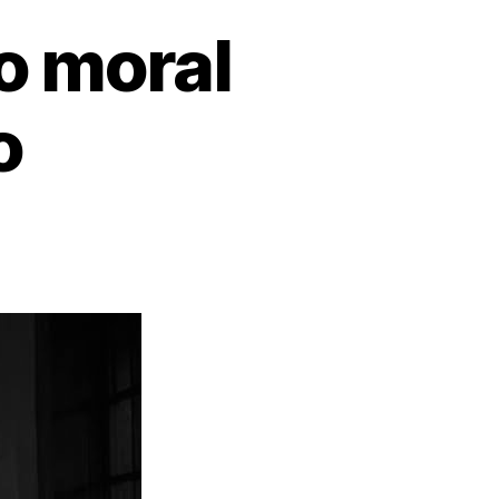
o moral
o