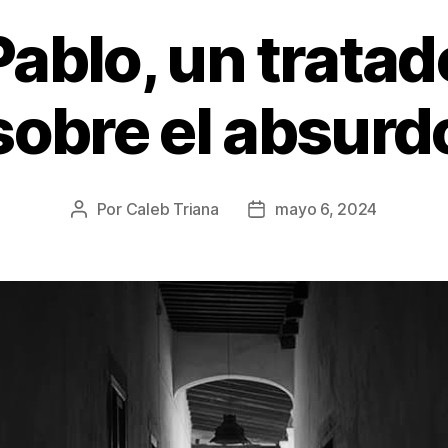
Pablo, un tratad
sobre el absurd
Por
Caleb Triana
mayo 6, 2024
Autor
Fecha
de
de
la
la
publicación
publicación