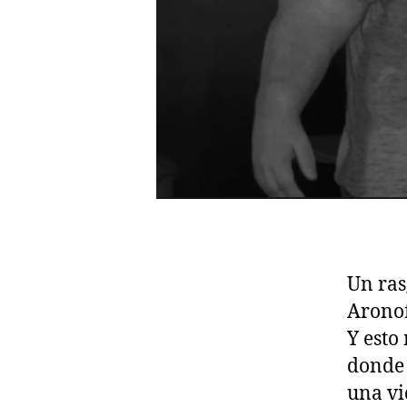
Un ras
Aronof
Y esto
donde 
una vi