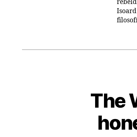
rebeld
Isoard
filoso
The W
hon