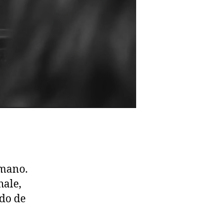
umano.
hale,
do de