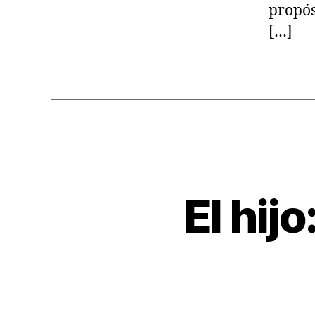
propós
[…]
El hij