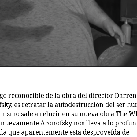
go reconocible de la obra del director Darren
sky, es retratar la autodestrucción del ser h
 mismo sale a relucir en su nueva obra The W
nuevamente Aronofsky nos lleva a lo profun
da que aparentemente esta desproveída de