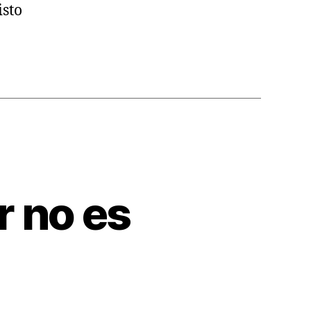
isto
r no es