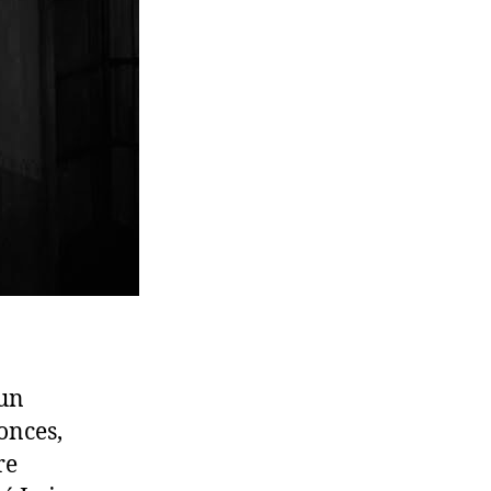
 un
onces,
re