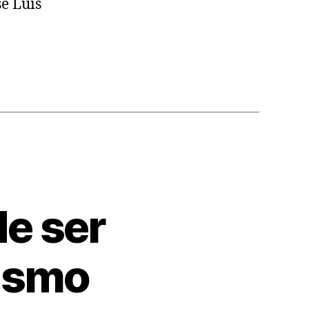
sé Luis
de ser
ismo