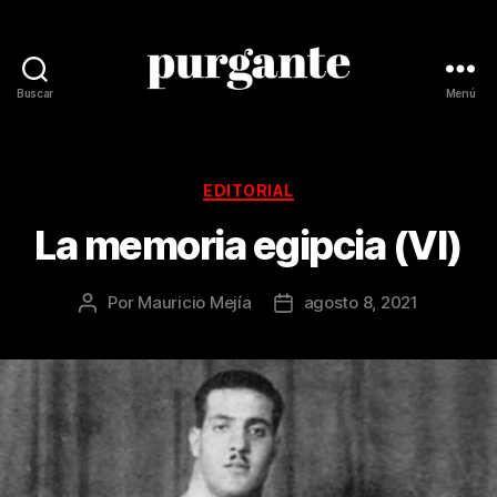
Buscar
Menú
Revista
Purgante
Categorías
EDITORIAL
La memoria egipcia (VI)
Por
Mauricio Mejía
agosto 8, 2021
Autor
Fecha
de
de
la
la
publicación
publicación