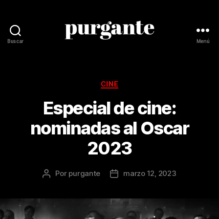
Buscar
Menú
Revista
Purgante
Categorías
CINE
Especial de cine:
nominadas al Oscar
2023
Por
purgante
marzo 12, 2023
Autor
Fecha
de
de
la
la
publicación
publicación