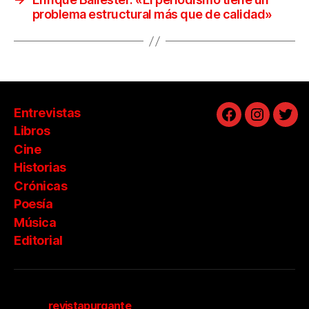
problema estructural más que de calidad»
Entrevistas
Facebook
Instagra
Twit
Libros
Cine
Historias
Crónicas
Poesía
Música
Editorial
revistapurgante