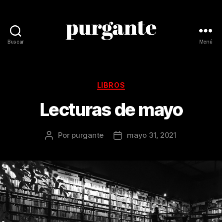
Buscar
Menú
Revista
Purgante
Categorías
LIBROS
Lecturas de mayo
Por
purgante
mayo 31, 2021
Autor
Fecha
de
de
la
la
publicación
publicación