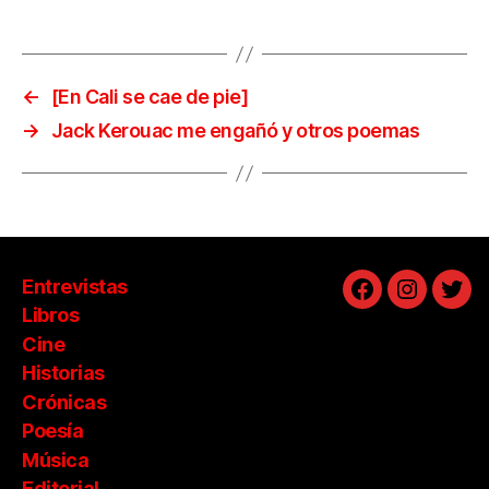
←
[En Cali se cae de pie]
→
Jack Kerouac me engañó y otros poemas
Entrevistas
Facebook
Instagra
Twit
Libros
Cine
Historias
Crónicas
Poesía
Música
Editorial