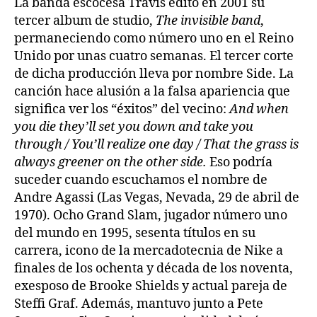
La banda escocesa Travis editó en 2001 su
tercer album de studio,
The invisible band
,
permaneciendo como número uno en el Reino
Unido por unas cuatro semanas. El tercer corte
de dicha producción lleva por nombre Side. La
canción hace alusión a la falsa apariencia que
significa ver los “éxitos” del vecino:
And when
you die they’ll set you down and take you
through / You’ll realize one day /
That the grass is
always greener on the other side.
Eso podría
suceder cuando escuchamos el nombre de
Andre Agassi (Las Vegas, Nevada, 29 de abril de
1970). Ocho Grand Slam, jugador número uno
del mundo en 1995, sesenta títulos en su
carrera, icono de la mercadotecnia de Nike a
finales de los ochenta y década de los noventa,
exesposo de Brooke Shields y actual pareja de
Steffi Graf. Además, mantuvo junto a Pete