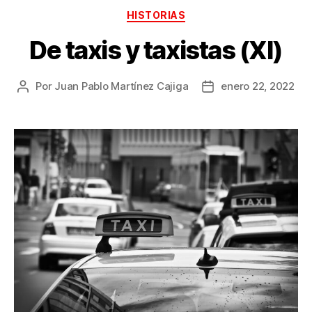
Categorías
HISTORIAS
De taxis y taxistas (XI)
Por
Juan Pablo Martínez Cajiga
enero 22, 2022
Autor
Fecha
de
de
la
la
publicación
publicación