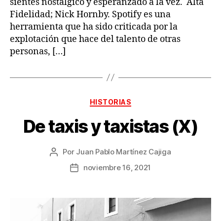
sientes nostálgico y esperanzado a la vez. Alta
Fidelidad; Nick Hornby. Spotify es una
herramienta que ha sido criticada por la
explotación que hace del talento de otras
personas, […]
Categorías
HISTORIAS
De taxis y taxistas (X)
Por
Juan Pablo Martínez Cajiga
Autor
de
noviembre 16, 2021
Fecha
la
de
publicación
la
publicación