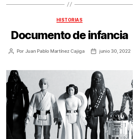
Categorías
HISTORIAS
Documento de infancia
Por
Juan Pablo Martínez Cajiga
junio 30, 2022
Autor
Fecha
de
de
la
la
publicación
publicación