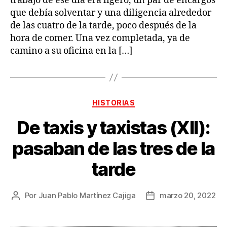
trabajo de ese día era ligero, un par de encargos
que debía solventar y una diligencia alrededor
de las cuatro de la tarde, poco después de la
hora de comer. Una vez completada, ya de
camino a su oficina en la […]
Categorías
HISTORIAS
De taxis y taxistas (XII):
pasaban de las tres de la
tarde
Por
Juan Pablo Martínez Cajiga
marzo 20, 2022
Autor
Fecha
de
de
la
la