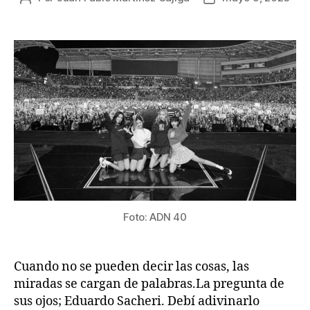
de
de
la
la
publicación
publicación
Foto: ADN 40
Cuando no se pueden decir las cosas, las
miradas se cargan de palabras.La pregunta de
sus ojos; Eduardo Sacheri. Debí adivinarlo