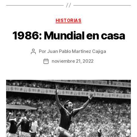
Categorías
HISTORIAS
1986: Mundial en casa
Por
Juan Pablo Martínez Cajiga
Autor
de
noviembre 21, 2022
Fecha
la
de
publicación
la
publicación