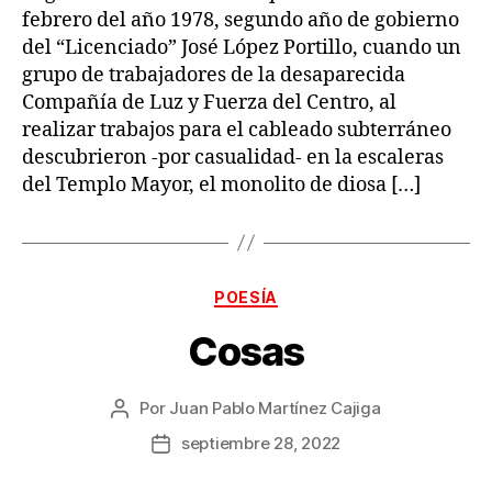
febrero del año 1978, segundo año de gobierno
del “Licenciado” José López Portillo, cuando un
grupo de trabajadores de la desaparecida
Compañía de Luz y Fuerza del Centro, al
realizar trabajos para el cableado subterráneo
descubrieron -por casualidad- en la escaleras
del Templo Mayor, el monolito de diosa […]
Categorías
POESÍA
Cosas
Por
Juan Pablo Martínez Cajiga
Autor
de
septiembre 28, 2022
Fecha
la
de
publicación