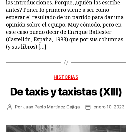
las introducciones. Porque, ¿quién las escribe
antes? Poner lo primero viene a ser como
esperar el resultado de un partido para dar una
opinión sobre el equipo. Muy cómodo, pero en
este caso puedo decir de Enrique Ballester
(Castellón, España, 1983) que por sus columnas
(y sus libros) […]
Categorías
HISTORIAS
De taxis y taxistas (XIII)
Por
Juan Pablo Martínez Cajiga
enero 10, 2023
Autor
Fecha
de
de
la
la
publicación
publicación