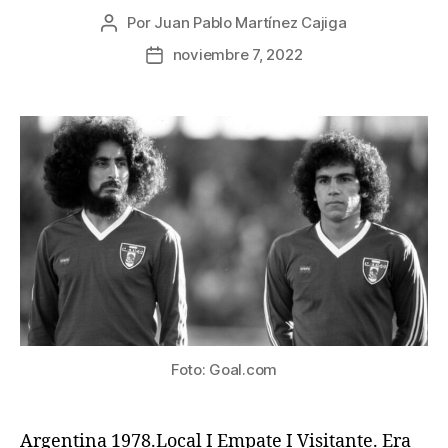
Por
Juan Pablo Martínez Cajiga
Autor
de
noviembre 7, 2022
Fecha
la
de
publicación
la
publicación
Foto: Goal.com
Argentina 1978.Local I Empate I Visitante. Era