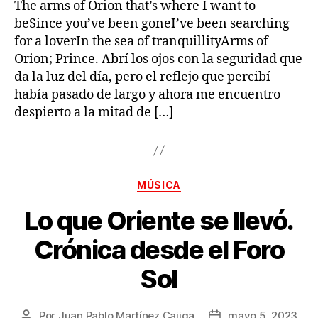
The arms of Orion that’s where I want to
beSince you’ve been goneI’ve been searching
for a loverIn the sea of tranquillityArms of
Orion; Prince. Abrí los ojos con la seguridad que
da la luz del día, pero el reflejo que percibí
había pasado de largo y ahora me encuentro
despierto a la mitad de […]
Categorías
MÚSICA
Lo que Oriente se llevó.
Crónica desde el Foro
Sol
Por
Juan Pablo Martínez Cajiga
mayo 5, 2023
Autor
Fecha