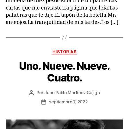
moneda de diez pesos.El olor de mi padre.Las
cartas que me enviaste.La página que leía.Las
palabras que te dije.El tapón de la botella.Mis
anteojos.La tranquilidad de mis tardes.Los […]
Categorías
HISTORIAS
Uno. Nueve. Nueve.
Cuatro.
Por
Juan Pablo Martínez Cajiga
Autor
de
septiembre 7, 2022
Fecha
la
de
publicación
la
publicación