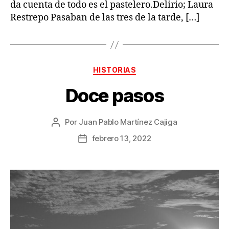
da cuenta de todo es el pastelero.Delirio; Laura
Restrepo Pasaban de las tres de la tarde, […]
Categorías
HISTORIAS
Doce pasos
Por
Juan Pablo Martínez Cajiga
Autor
de
febrero 13, 2022
Fecha
la
de
publicación
la
publicación