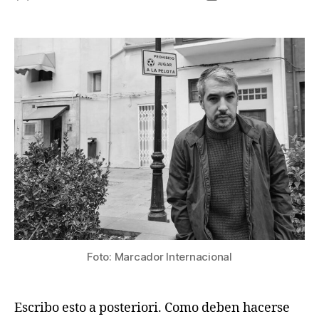
de
de
la
la
publicación
publicación
Foto: Marcador Internacional
Escribo esto a posteriori. Como deben hacerse