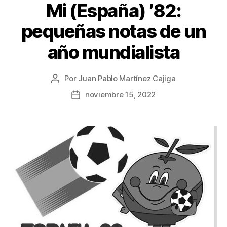
Mi (España) ’82:
pequeñas notas de un
año mundialista
Por
Juan Pablo Martínez Cajiga
Autor
de
noviembre 15, 2022
Fecha
la
de
publicación
la
publicación