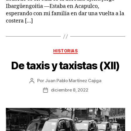
Ibargüengoitia —Estaba en Acapulco,
esperando con mi familia en dar una vuelta a la
costera […]
Categorías
HISTORIAS
De taxis y taxistas (XII)
Por
Juan Pablo Martínez Cajiga
Autor
de
diciembre 8, 2022
Fecha
la
de
publicación
la
publicación